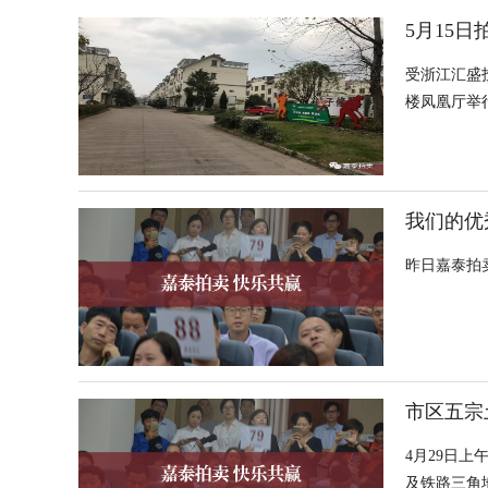
5月15
受浙江汇盛投
楼凤凰厅举
我们的优
昨日嘉泰拍
市区五宗
4月29日上
及铁路三角