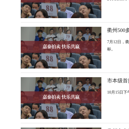
拍卖。
衢州50
7月12日
标。
市本级首批
10月15