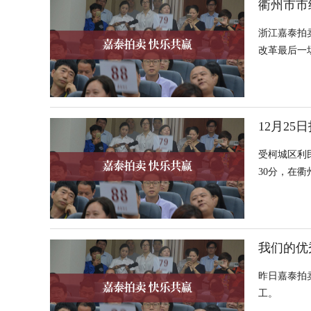
衢州市市
浙江嘉泰拍
改革最后一
12月25
受柯城区利
30分，在
我们的优
昨日嘉泰拍
工。