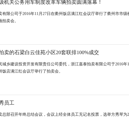
级机关公务用车制度改革车辆拍卖圆满落幕！
卖有限公司于2016年11月27日在衢州饭店满江红会议厅举行了衢州市市
场拍卖会。
日拍卖的石梁白云佳苑小区20套联排100%成交
民城乡建设投资开发有限责任公司委托，浙江嘉泰拍卖有限公司于2016年12
衢州饭店满江红会议厅举行了拍卖会。
秀员工
卖总部召开年终总结会议，会议上经全体员工无记名投票，选举方秀琴为20