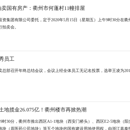
日拍卖国有房产：衢州市何蓬村11幢排屋
资集团有限公司委托，定于2020年5月15日（星期五）上午9时30分在
行拍卖会。
秀员工
卖总部召开年终总结会议，会议上经全体员工无记名投票，选举王凌为201
土地揽金26.075亿！衢州楼市再掀热潮
午9时30分，衢州市推出西区A1-1地块（西安门桥头）、西区E2-5地块（
地块（原医药公司地块）等五个地块的国有建设用地使用权，由浙江嘉泰